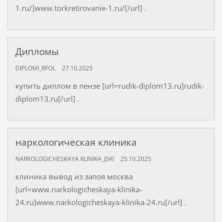
1.ru/]www.torkretirovanie-1.ru/[/url] .
Дипломы
DIPLOMI_RFOL
27.10.2025
купить диплом в пензе [url=rudik-diplom13.ru]rudik-
diplom13.ru[/url] .
наркологическая клиника
NARKOLOGICHESKAYA KLINIKA_JSKI
25.10.2025
клиника вывод из запоя москва
[url=www.narkologicheskaya-klinika-
24.ru]www.narkologicheskaya-klinika-24.ru[/url] .