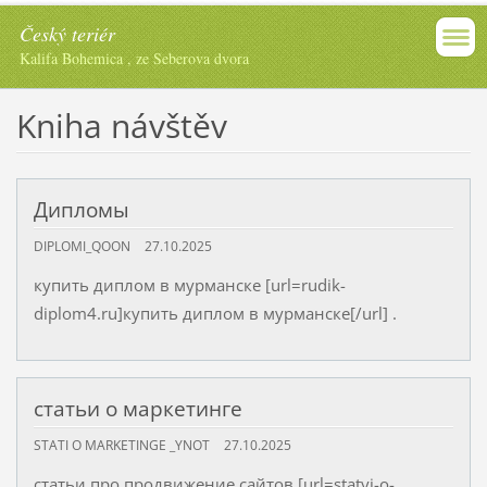
Český teriér
Kalifa Bohemica , ze Seberova dvora
Kniha návštěv
Дипломы
DIPLOMI_QOON
27.10.2025
купить диплом в мурманске [url=rudik-
diplom4.ru]купить диплом в мурманске[/url] .
статьи о маркетинге
STATI O MARKETINGE _YNOT
27.10.2025
статьи про продвижение сайтов [url=statyi-o-