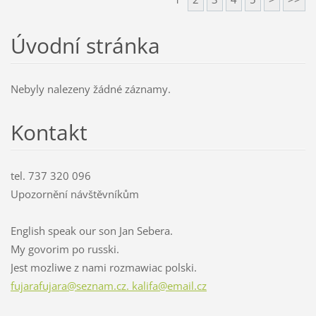
Úvodní stránka
Nebyly nalezeny žádné záznamy.
Kontakt
tel. 737 320 096
Upozornění návštěvníkům
English speak our son Jan Sebera.
My govorim po russki.
Jest mozliwe z nami rozmawiac polski.
fujarafujara@seznam.cz. kalifa@email.cz