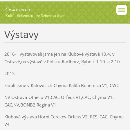
Český teriér
Kalifa Bohemica , ze Seberova dvora
Výstavy
2016- vystavovali jsme jen na Klubové výstavě 10.4. v
Ostravě,na výstavě v Polsku-Raciborz, Rybnik 1.10. a 2.10.
2015
začali jsme v Katowicích-Chyma Kalifa Bohemica V1, CWC
NV Ostrava-Othello V1,CAC, Orfeus V1,CAC, Chyma V1,
CAC,NV,BONB2,Regina V1
Klubová výstava Horní Cerekev Orfeus V2, RES. CAC, Chyma
V4