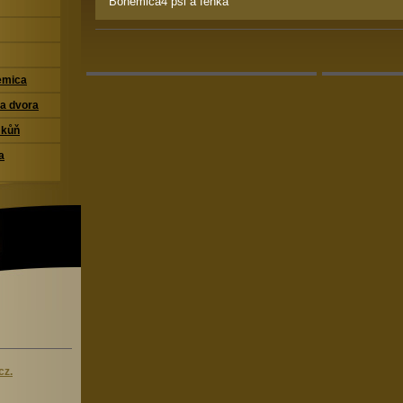
Bohemica4 psi a fenka
emica
a dvora
 kůň
a
cz.