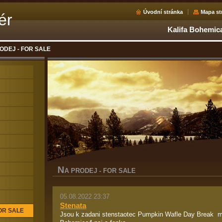
Úvodní stránka
Mapa st
ér
Kalifa Bohemica
ODEJ - FOR SALE
N
A PRODEJ - FOR SALE
05.08.2022 23:37
Stenata
OR SALE
Jsou k zadani stenstaotec Pumpkin Wafle Day Break m