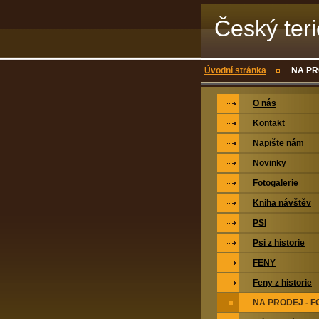
Český teri
Úvodní stránka
NA PR
O nás
Kontakt
Napište nám
Novinky
Fotogalerie
Kniha návštěv
PSI
Psi z historie
FENY
Feny z historie
NA PRODEJ - F