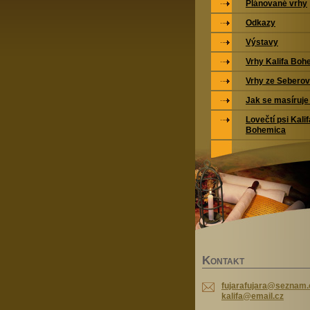
Plánované vrhy
Odkazy
Výstavy
Vrhy Kalifa Boh
Vrhy ze Seberov
Jak se masíruje
Lovečtí psi Kalif
Bohemica
K
ONTAKT
fujarafujara@seznam.
kalifa@email.cz