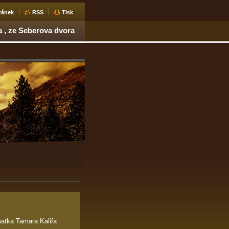
ránek
RSS
Tisk
 , ze Seberova dvora
atka Tamara Kalifa