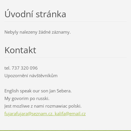
Úvodní stránka
Nebyly nalezeny žádné záznamy.
Kontakt
tel. 737 320 096
Upozornění návštěvníkům
English speak our son Jan Sebera.
My govorim po russki.
Jest mozliwe z nami rozmawiac polski.
fujarafujara@seznam.cz. kalifa@email.cz