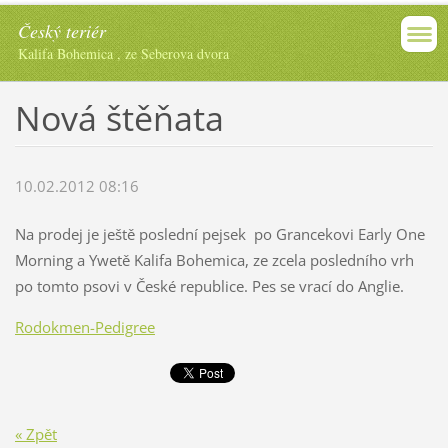
Český teriér
Kalifa Bohemica , ze Seberova dvora
Nová štěňata
10.02.2012 08:16
Na prodej je ještě poslední pejsek po Grancekovi Early One
Morning a Ywetě Kalifa Bohemica, ze zcela posledního vrh
po tomto psovi v České republice. Pes se vrací do Anglie.
Rodokmen-Pedigree
« Zpět