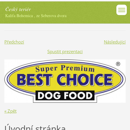
Český teriér
Kalifa Bohemica , ze Seberova dvora
Předchozí
Následující
Spustit prezentaci
« Zpět
Úvodní stránka