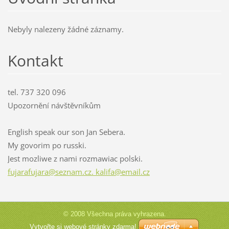
Nebyly nalezeny žádné záznamy.
Kontakt
tel. 737 320 096
Upozornění návštěvníkům
English speak our son Jan Sebera.
My govorim po russki.
Jest mozliwe z nami rozmawiac polski.
fujarafujara@seznam.cz. kalifa@email.cz
© 2008 Všechna práva vyhrazena.
Vytvořte si webové stránky zdarma!