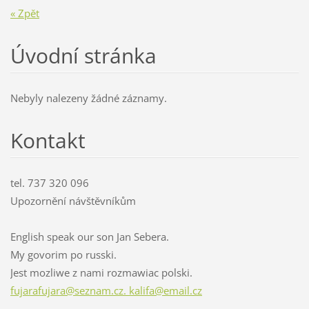
« Zpět
Úvodní stránka
Nebyly nalezeny žádné záznamy.
Kontakt
tel. 737 320 096
Upozornění návštěvníkům
English speak our son Jan Sebera.
My govorim po russki.
Jest mozliwe z nami rozmawiac polski.
fujarafujara@seznam.cz. kalifa@email.cz