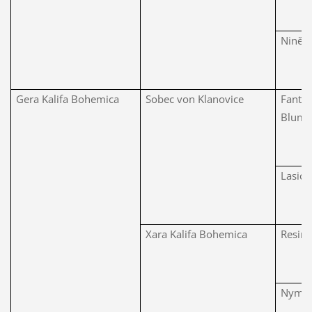
Niněra
Gera Kalifa Bohemica
Sobec von Klanovice
Fantas
Blume
Lasick
Xara Kalifa Bohemica
Resino
Nymfa