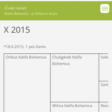
Český teriér
Kalifa Bohemica , ze Seberova dvora
X 2015
*18.6.2015, 1 pes Xanto
Orfeus Kalifa Bohemica
Chuligánek Kalifa
Sobec 
Bohemica
Santa 
Wilma Kalifa Bohemica
Resino