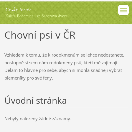
Český teriér
Kalifa Bohemica , ze Seberova dvora
Chovní psi v ČR
Vzhledem k tomu, že k rodokmenům se lehce nedostanete,
postupně si sem dám rodokmeny psů, kteří mě zajímají.
Dělám to hlavně pro sebe, abych si mohla snadněji vybrat
plemeníky pro své feny.
Úvodní stránka
Nebyly nalezeny žádné záznamy.