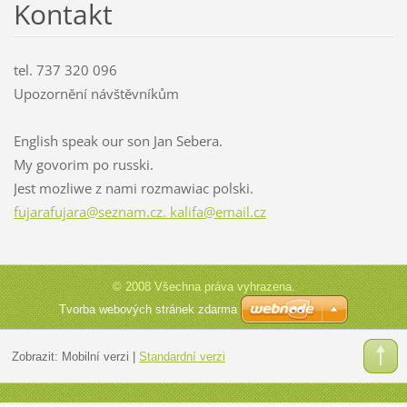
Kontakt
tel. 737 320 096
Upozornění návštěvníkům
English speak our son Jan Sebera.
My govorim po russki.
Jest mozliwe z nami rozmawiac polski.
fujarafujara@seznam.cz. kalifa@email.cz
© 2008 Všechna práva vyhrazena.
Tvorba webových stránek zdarma
Zobrazit:
Mobilní verzi
|
Standardní verzi