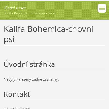
Český teriér
Kalifa Bohemica , ze Seberova dvora
Kalifa Bohemica-chovní
psi
Úvodní stránka
Nebyly nalezeny žádné záznamy.
Kontakt
tel. 737 320 096