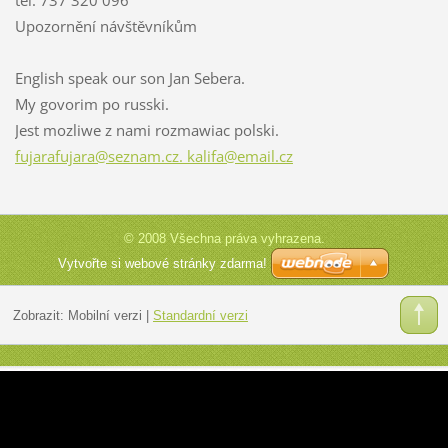
Upozornění návštěvníkům
English speak our son Jan Sebera.
My govorim po russki.
Jest mozliwe z nami rozmawiac polski.
fujarafujara@seznam.cz. kalifa@email.cz
© 2008 Všechna práva vyhrazena.
Vytvořte si webové stránky zdarma!
Zobrazit:
Mobilní verzi
|
Standardní verzi