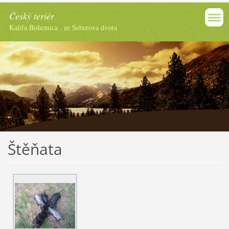
Český teriér
Kalifa Bohemica , ze Seberova dvora
Štěňata