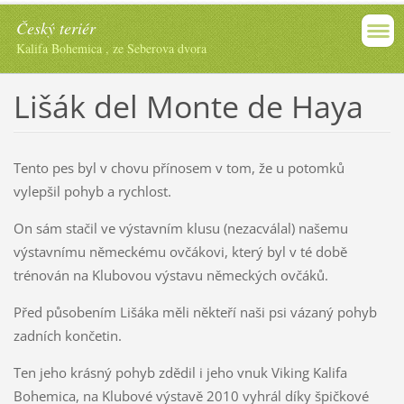
Český teriér
Kalifa Bohemica , ze Seberova dvora
Lišák del Monte de Haya
Tento pes byl v chovu přínosem v tom, že u potomků
vylepšil pohyb a rychlost.
On sám stačil ve výstavním klusu (nezacválal) našemu
výstavnímu německému ovčákovi, který byl v té době
trénován na Klubovou výstavu německých ovčáků.
Před působením Lišáka měli někteří naši psi vázaný pohyb
zadních končetin.
Ten jeho krásný pohyb zdědil i jeho vnuk Viking Kalifa
Bohemica, na Klubové výstavě 2010 vyhrál díky špičkové