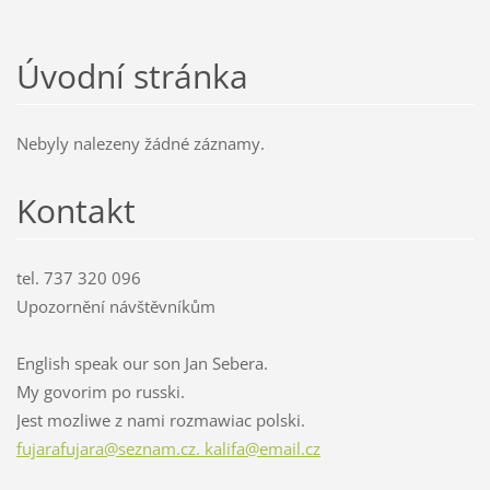
Úvodní stránka
Nebyly nalezeny žádné záznamy.
Kontakt
tel. 737 320 096
Upozornění návštěvníkům
English speak our son Jan Sebera.
My govorim po russki.
Jest mozliwe z nami rozmawiac polski.
fujarafujara@seznam.cz. kalifa@email.cz