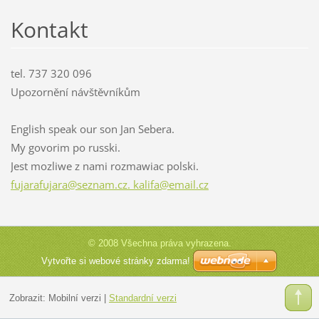
Kontakt
tel. 737 320 096
Upozornění návštěvníkům
English speak our son Jan Sebera.
My govorim po russki.
Jest mozliwe z nami rozmawiac polski.
fujarafujara@seznam.cz. kalifa@email.cz
© 2008 Všechna práva vyhrazena.
Vytvořte si webové stránky zdarma!
Zobrazit:
Mobilní verzi
|
Standardní verzi