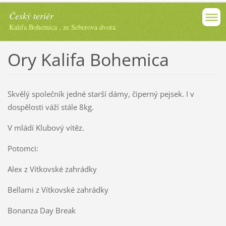
Český teriér
Kalifa Bohemica , ze Seberova dvora
Ory Kalifa Bohemica
Skvělý společník jedné starší dámy, čiperný pejsek. I v
dospělosti váží stále 8kg.
V mládí Klubový vítěz.
Potomci:
Alex z Vítkovské zahrádky
Bellami z Vítkovské zahrádky
Bonanza Day Break